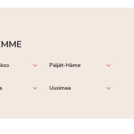
EMME
akso
Päijät-Häme
a
Uusimaa