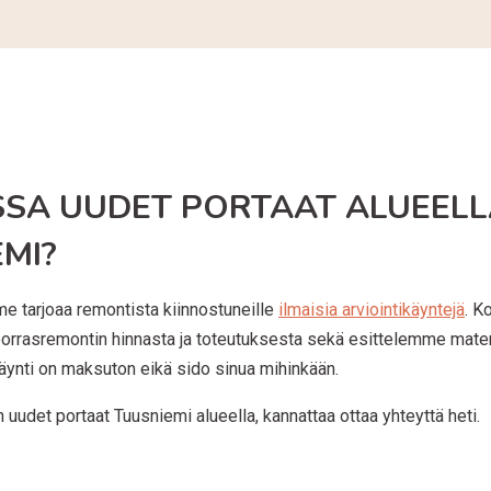
SSA UUDET PORTAAT ALUEEL
MI?
e tarjoaa remontista kiinnostuneille
ilmaisia arviointikäyntejä
. K
orrasremontin hinnasta ja toteutuksesta sekä esittelemme materi
Käynti on maksuton eikä sido sinua mihinkään.
 uudet portaat Tuusniemi alueella, kannattaa ottaa yhteyttä heti.