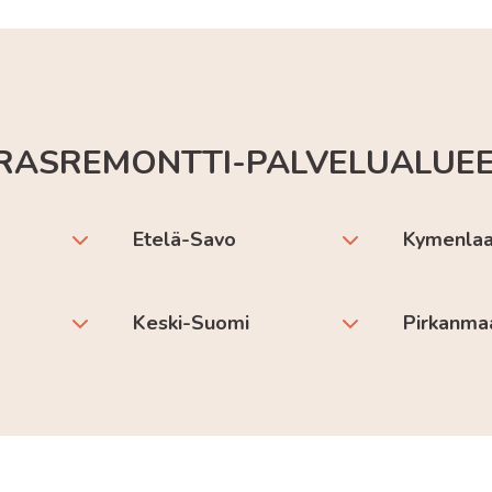
RASREMONTTI-PALVELUALUE
Etelä-Savo
Kymenla
Keski-Suomi
Pirkanma