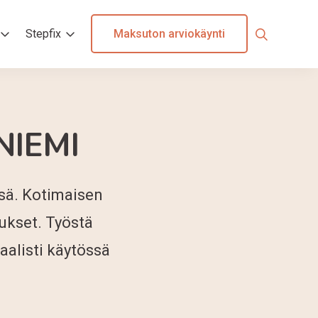
Maksuton arviokäynti
Stepfix
IEMI
sä. Kotimaisen
ukset. Työstä
aalisti käytössä