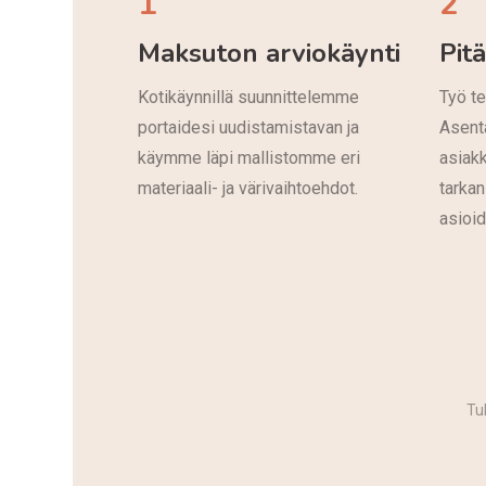
1
2
Maksuton arviokäynti
Pit
Kotikäynnillä suunnittelemme
Työ te
portaidesi uudistamistavan ja
Asent
käymme läpi mallistomme eri
asiak
materiaali- ja värivaihtoehdot.
tarkan
asioi
Tu