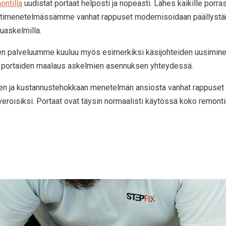
ontilla
uudistat portaat helposti ja nopeasti. Lähes kaikille porra
timenetelmässämme vanhat rappuset modernisoidaan päällystämä
uuaskelmilla.
en palveluumme kuuluu myös esimerkiksi käsijohteiden uusimin
ai portaiden maalaus askelmien asennuksen yhteydessä.
en ja kustannustehokkaan menetelmän ansiosta vanhat rappuset
veroisiksi. Portaat ovat täysin normaalisti käytössä koko remontin