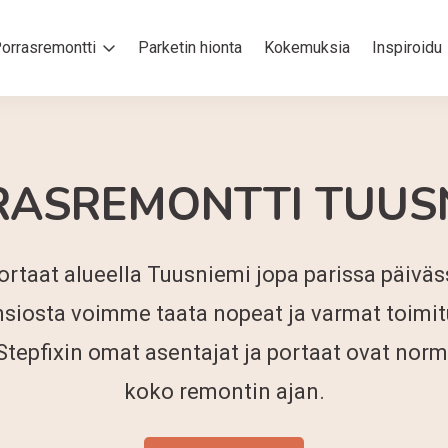
orrasremontti
Parketin hionta
Kokemuksia
Inspiroidu
ASREMONTTI TUUSN
rtaat alueella Tuusniemi jopa parissa päiväs
siosta voimme taata nopeat ja varmat toimit
Stepfixin omat asentajat ja portaat ovat norm
koko remontin ajan.