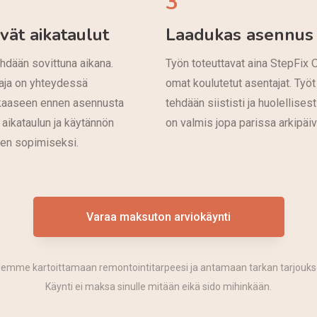
3
ävät aikataulut
Laadukas asennus
hdään sovittuna aikana.
Työn toteuttavat aina StepFix 
aja on yhteydessä
omat koulutetut asentajat. Työt
kaaseen ennen asennusta
tehdään siististi ja huolellisest
 aikataulun ja käytännön
on valmis jopa parissa arkipäi
den sopimiseksi.
Varaa maksuton arviokäynti
lemme kartoittamaan remontointitarpeesi ja antamaan tarkan tarjouks
Käynti ei maksa sinulle mitään eikä sido mihinkään.