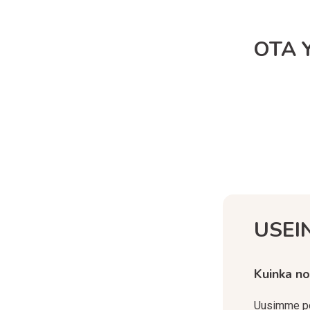
OTA 
USEI
Kuinka no
Uusimme po