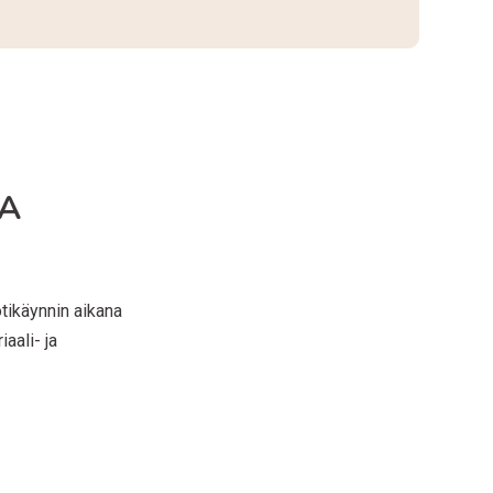
LA
otikäynnin aikana
aali- ja