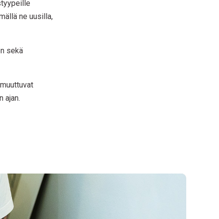
styypeille
llä ne uusilla,
en sekä
 muuttuvat
 ajan.