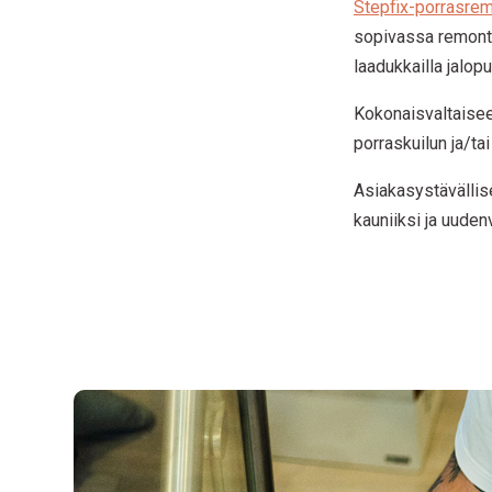
Stepfix-porrasrem
sopivassa remont
laadukkailla jalop
Kokonaisvaltaise
porraskuilun ja/t
Asiakasystävällis
kauniiksi ja uuden