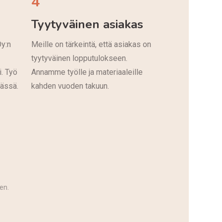
4
Tyytyväinen asiakas
Oy:n
Meille on tärkeintä, että asiakas on
tyytyväinen lopputulokseen.
i. Työ
Annamme työlle ja materiaaleille
vässä.
kahden vuoden takuun.
en.