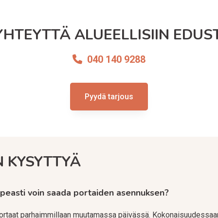
YHTEYTTÄ ALUEELLISIIN EDUSTA
040 140 9288
Pyydä tarjous
N KYSYTTYÄ
peasti voin saada portaiden asennuksen?
rtaat parhaimmillaan muutamassa päivässä. Kokonaisuudessaa