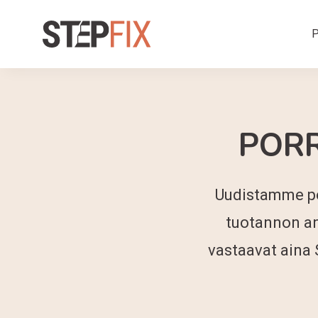
P
PORR
Uudistamme po
tuotannon an
vastaavat aina 