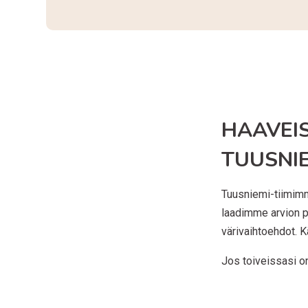
HAAVEI
TUUSNIE
Tuusniemi-tiimimm
laadimme arvion p
värivaihtoehdot. 
Jos toiveissasi on