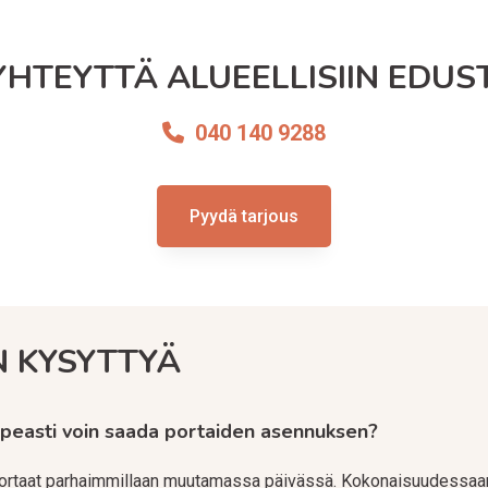
YHTEYTTÄ ALUEELLISIIN EDUSTA
040 140 9288
Pyydä tarjous
N KYSYTTYÄ
peasti voin saada portaiden asennuksen?
rtaat parhaimmillaan muutamassa päivässä. Kokonaisuudessaa