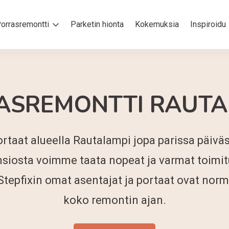
orrasremontti
Parketin hionta
Kokemuksia
Inspiroidu
ASREMONTTI RAUTA
taat alueella Rautalampi jopa parissa päivä
siosta voimme taata nopeat ja varmat toimit
Stepfixin omat asentajat ja portaat ovat norm
koko remontin ajan.