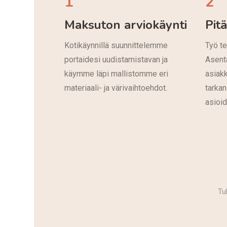
1
2
Maksuton arviokäynti
Pit
Kotikäynnillä suunnittelemme
Työ te
portaidesi uudistamistavan ja
Asent
käymme läpi mallistomme eri
asiak
materiaali- ja värivaihtoehdot.
tarkan
asioi
Tu