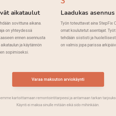
3
ävät aikataulut
Laadukas asennus
hdään sovittuna aikana.
Työn toteuttavat aina StepFix 
aja on yhteydessä
omat koulutetut asentajat. Työt
kaaseen ennen asennusta
tehdään siististi ja huolellisest
 aikataulun ja käytännön
on valmis jopa parissa arkipäi
den sopimiseksi.
Varaa maksuton arviokäynti
lemme kartoittamaan remontointitarpeesi ja antamaan tarkan tarjouks
Käynti ei maksa sinulle mitään eikä sido mihinkään.