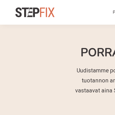
P
PORR
Uudistamme por
tuotannon an
vastaavat aina 