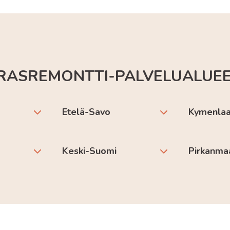
RASREMONTTI-PALVELUALUE
Etelä-Savo
Kymenla
Keski-Suomi
Pirkanma