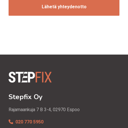
i
A
n
t
i
Stepfix Oy
Rajamaankuja 7 B 3-4, 02970 Espoo
020 770 5950