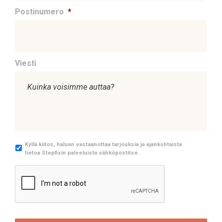
Postinumero
*
Viesti
M
Kyllä kiitos, haluan vastaanottaa tarjouksia ja ajankohtaista
tietoa Stepfixin palveluista sähköpostitse.
a
r
C
k
A
k
P
i
T
n
C
o
H