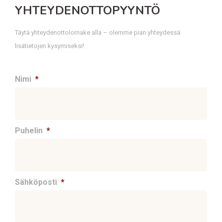
YHTEYDENOTTOPYYNTÖ
Täytä yhteydenottolomake alla – olemme pian yhteydessä
lisätietojen kysymiseksi!
Nimi
*
Puhelin
*
Sähköposti
*