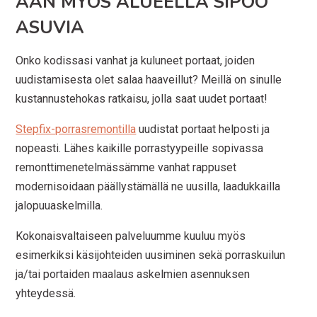
AAN MYÖS ALUEELLA SIPOO
ASUVIA
Onko kodissasi vanhat ja kuluneet portaat, joiden
uudistamisesta olet salaa haaveillut? Meillä on sinulle
kustannustehokas ratkaisu, jolla saat uudet portaat!
Stepfix-porrasremontilla
uudistat portaat helposti ja
nopeasti. Lähes kaikille porrastyypeille sopivassa
remonttimenetelmässämme vanhat rappuset
modernisoidaan päällystämällä ne uusilla, laadukkailla
jalopuuaskelmilla.
Kokonaisvaltaiseen palveluumme kuuluu myös
esimerkiksi käsijohteiden uusiminen sekä porraskuilun
ja/tai portaiden maalaus askelmien asennuksen
yhteydessä.