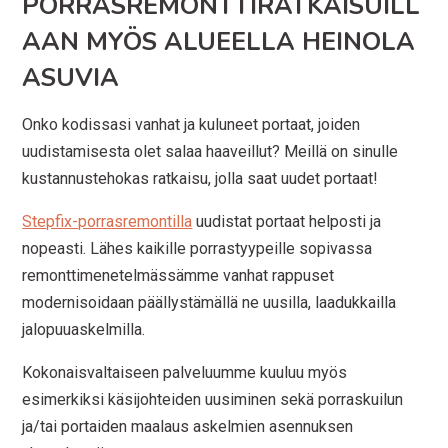
PORRASREMONTTIRATKAISUILL
AAN MYÖS ALUEELLA HEINOLA
ASUVIA
Onko kodissasi vanhat ja kuluneet portaat, joiden
uudistamisesta olet salaa haaveillut? Meillä on sinulle
kustannustehokas ratkaisu, jolla saat uudet portaat!
Stepfix-porrasremontilla
uudistat portaat helposti ja
nopeasti. Lähes kaikille porrastyypeille sopivassa
remonttimenetelmässämme vanhat rappuset
modernisoidaan päällystämällä ne uusilla, laadukkailla
jalopuuaskelmilla.
Kokonaisvaltaiseen palveluumme kuuluu myös
esimerkiksi käsijohteiden uusiminen sekä porraskuilun
ja/tai portaiden maalaus askelmien asennuksen