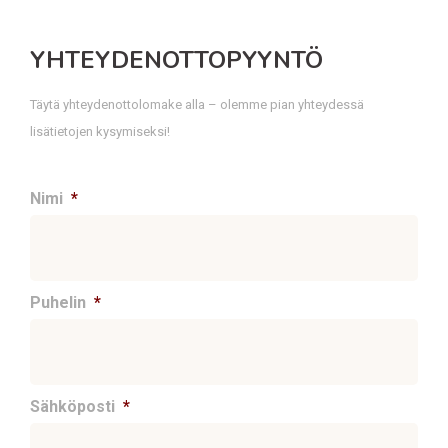
YHTEYDENOTTOPYYNTÖ
Täytä yhteydenottolomake alla – olemme pian yhteydessä
lisätietojen kysymiseksi!
Nimi
*
Puhelin
*
Sähköposti
*