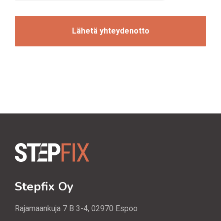
n
C
o
H
i
A
n
t
i
Stepfix Oy
Rajamaankuja 7 B 3-4, 02970 Espoo