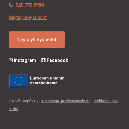
020 770 5950
Näytä yhteystiedot
Näytä yhteystiedot
Instagram
Facebook
2026 © Stepfix Oy •
Tietosuoja- ja rekisteriseloste
•
Verkkokaupan
ehdot