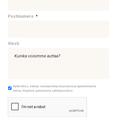
Postinumero
*
Viesti
M
Kyllä kiitos, haluan vastaanottaa tarjouksia ja ajankohtaista
tietoa Stepfixin palveluista sähköpostitse.
a
r
C
k
A
k
P
i
T