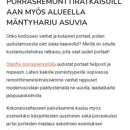
PORRASREMONTTIRATKAISUILL
AAN MYÖS ALUEELLA
MÄNTYHARJU ASUVIA
Onko kodissasi vanhat ja kuluneet portaat, joiden
uudistamisesta olet salaa haaveillut? Meillä on sinulle
kustannustehokas ratkaisu, jolla saat uudet portaat!
Stepfix-porrasremontilla
uudistat portaat helposti ja
nopeasti. Lähes kaikille porrastyypeille sopivassa
remonttimenetelmässämme vanhat rappuset
modernisoidaan päällystämällä ne uusilla, laadukkailla
jalopuuaskelmilla.
Kokonaisvaltaiseen palveluumme kuuluu myös
esimerkiksi käsijohteiden uusiminen sekä porraskuilun
ja/tai portaiden maalaus askelmien asennuksen