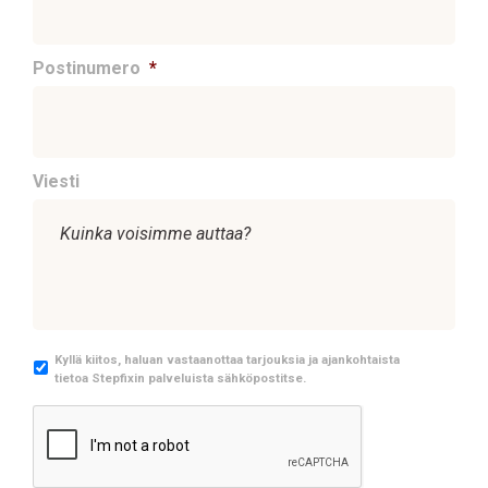
Postinumero
*
Viesti
M
Kyllä kiitos, haluan vastaanottaa tarjouksia ja ajankohtaista
tietoa Stepfixin palveluista sähköpostitse.
a
r
C
k
A
k
P
i
T