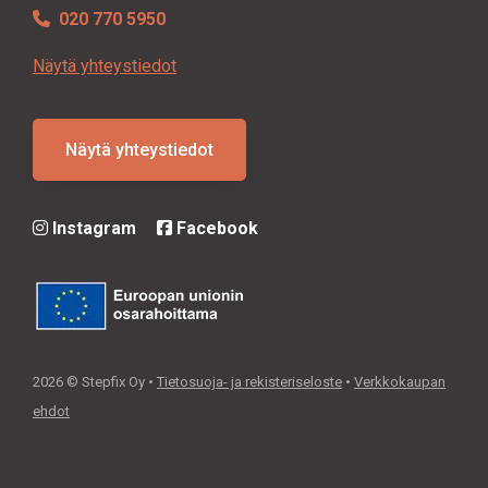
020 770 5950
Näytä yhteystiedot
Näytä yhteystiedot
Instagram
Facebook
2026 © Stepfix Oy •
Tietosuoja- ja rekisteriseloste
•
Verkkokaupan
ehdot