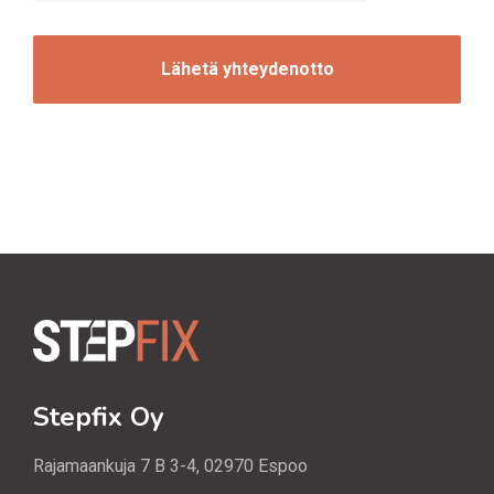
n
C
o
H
i
A
n
t
i
Stepfix Oy
Rajamaankuja 7 B 3-4, 02970 Espoo