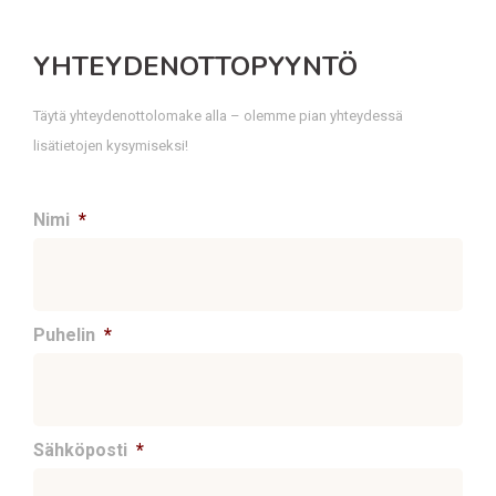
YHTEYDENOTTOPYYNTÖ
Täytä yhteydenottolomake alla – olemme pian yhteydessä
lisätietojen kysymiseksi!
Nimi
*
Puhelin
*
Sähköposti
*