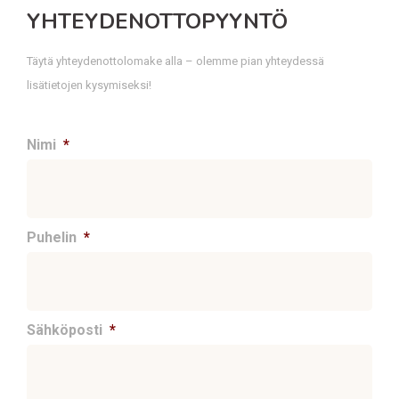
YHTEYDENOTTOPYYNTÖ
Täytä yhteydenottolomake alla – olemme pian yhteydessä
lisätietojen kysymiseksi!
Nimi
*
Puhelin
*
Sähköposti
*