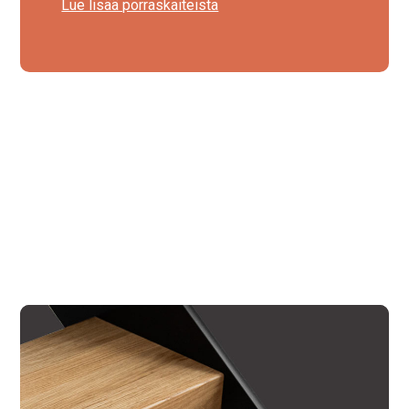
Lue lisää porraskaiteista