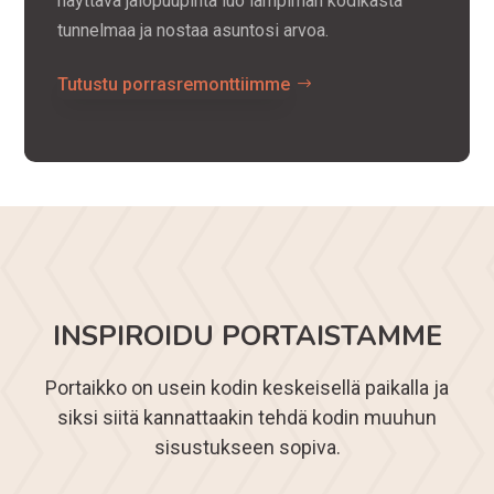
näyttävä jalopuupinta luo lämpimän kodikasta
tunnelmaa ja nostaa asuntosi arvoa.
Tutustu porrasremonttiimme
INSPIROIDU PORTAISTAMME
Portaikko on usein kodin keskeisellä paikalla ja
siksi siitä kannattaakin tehdä kodin muuhun
sisustukseen sopiva.