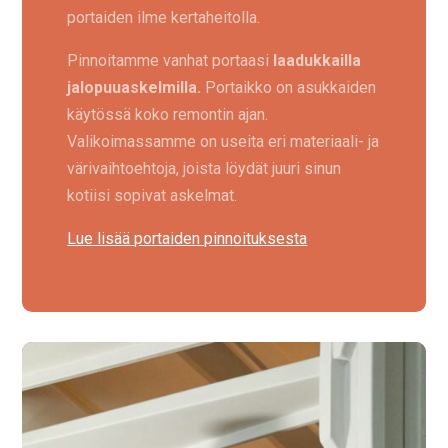
portaiden ilme kertaheitolla.
Pinnoitamme vanhat portaasi
laadukkailla
jalopuuaskelmilla.
Portaikko on asukkaiden
käytössä koko remontin ajan.
Valikoimassamme on useita eri materiaali- ja
värivaihtoehtoja, joista löydät juuri sinun
kotiisi sopivat askelmat.
Lue lisää portaiden pinnoituksesta