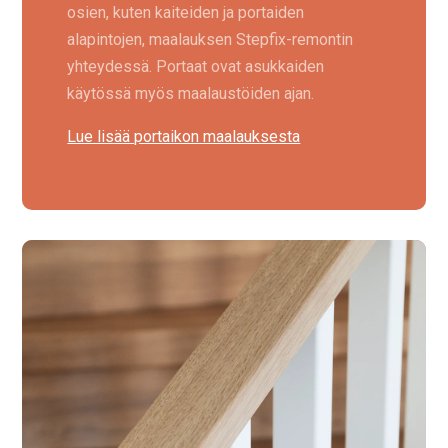
osien, kuten kaiteiden ja portaiden
alapintojen, maalauksen Stepfix-remontin
yhteydessä. Portaat ovat asukkaiden
käytössä myös maalaustöiden ajan.
Lue lisää portaikon maalauksesta