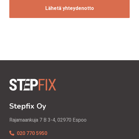
i
A
n
t
i
Stepfix Oy
Rajamaankuja 7 B 3-4, 02970 Espoo
020 770 5950