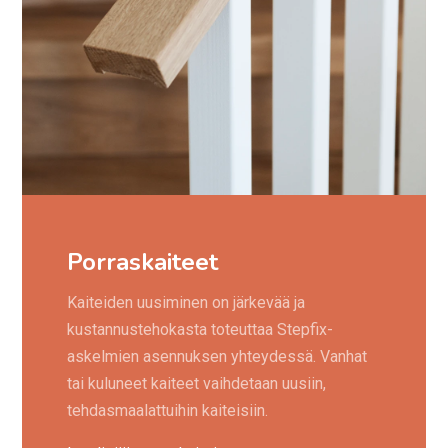
Porraskaiteet
Kaiteiden uusiminen on järkevää ja
kustannustehokasta toteuttaa Stepfix-
askelmien asennuksen yhteydessä. Vanhat
tai kuluneet kaiteet vaihdetaan uusiin,
tehdasmaalattuihin kaiteisiin.