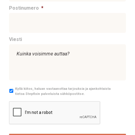
Postinumero
*
Viesti
M
Kyllä kiitos, haluan vastaanottaa tarjouksia ja ajankohtaista
tietoa Stepfixin palveluista sähköpostitse.
a
r
C
k
A
k
P
i
T
n
C
o
H