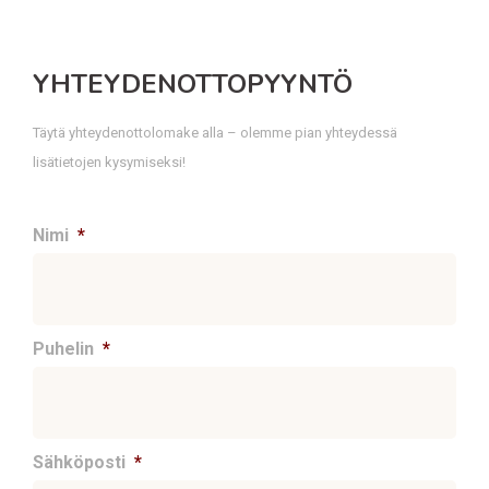
YHTEYDENOTTOPYYNTÖ
Täytä yhteydenottolomake alla – olemme pian yhteydessä
lisätietojen kysymiseksi!
Nimi
*
Puhelin
*
Sähköposti
*