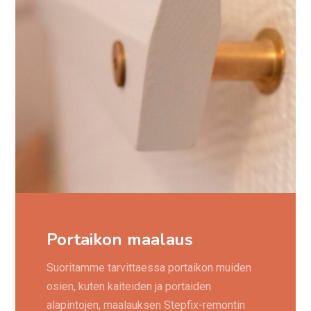
Portaikon maalaus
Suoritamme tarvittaessa portaikon muiden
osien, kuten kaiteiden ja portaiden
alapintojen, maalauksen Stepfix-remontin