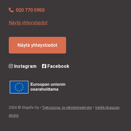
020 770 5950
Näytä yhteystiedot
Näytä yhteystiedot
Instagram
Facebook
2026 © Stepfix Oy •
Tietosuoja- ja rekisteriseloste
•
Verkkokaupan
ehdot