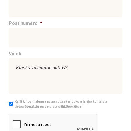
Postinumero
*
Viesti
M
Kyllä kiitos, haluan vastaanottaa tarjouksia ja ajankohtaista
tietoa Stepfixin palveluista sähköpostitse.
a
r
C
k
A
k
P