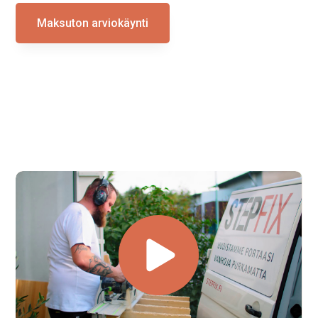
Maksuton arviokäynti