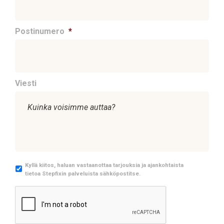
Postinumero
*
Viesti
M
Kyllä kiitos, haluan vastaanottaa tarjouksia ja ajankohtaista
tietoa Stepfixin palveluista sähköpostitse.
a
r
C
k
A
k
P
i
T