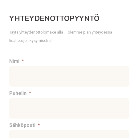
YHTEYDENOTTOPYYNTÖ
Täytä yhteydenottolomake alla – olemme pian yhteydessä
lisätietojen kysymiseksi!
Nimi
*
Puhelin
*
Sähköposti
*