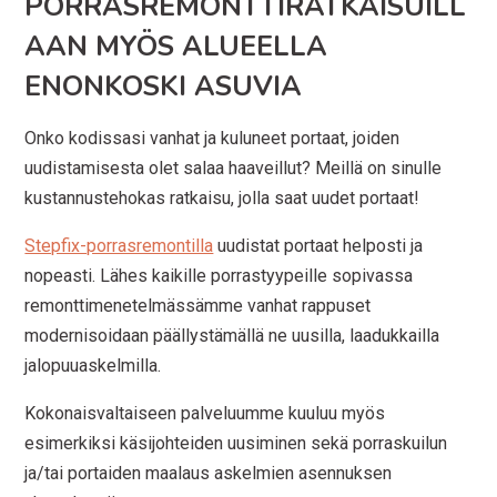
PORRASREMONTTIRATKAISUILL
AAN MYÖS ALUEELLA
ENONKOSKI ASUVIA
Onko kodissasi vanhat ja kuluneet portaat, joiden
uudistamisesta olet salaa haaveillut? Meillä on sinulle
kustannustehokas ratkaisu, jolla saat uudet portaat!
Stepfix-porrasremontilla
uudistat portaat helposti ja
nopeasti. Lähes kaikille porrastyypeille sopivassa
remonttimenetelmässämme vanhat rappuset
modernisoidaan päällystämällä ne uusilla, laadukkailla
jalopuuaskelmilla.
Kokonaisvaltaiseen palveluumme kuuluu myös
esimerkiksi käsijohteiden uusiminen sekä porraskuilun
ja/tai portaiden maalaus askelmien asennuksen