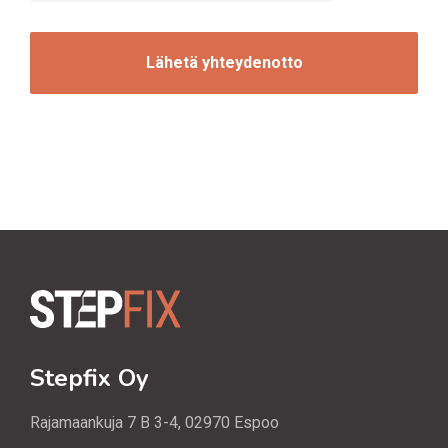
n
C
o
H
i
A
n
t
i
Stepfix Oy
Rajamaankuja 7 B 3-4, 02970 Espoo