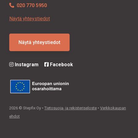
020 770 5950
Näytä yhteystiedot
Näytä yhteystiedot
Instagram
Facebook
2026 © Stepfix Oy •
Tietosuoja- ja rekisteriseloste
•
Verkkokaupan
ehdot