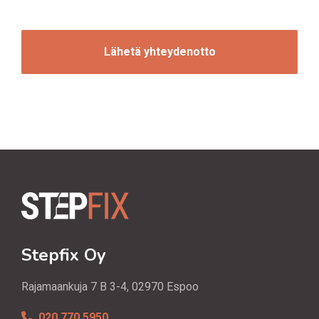
C
i
H
n
A
t
i
Stepfix Oy
Rajamaankuja 7 B 3-4, 02970 Espoo
020 770 5950