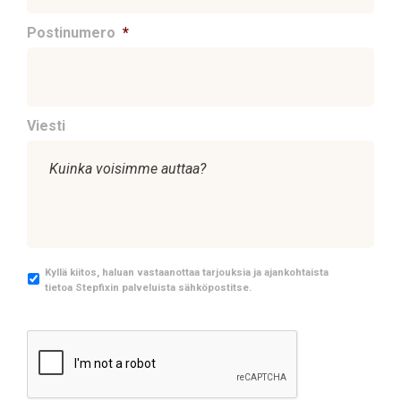
Postinumero
*
Viesti
M
Kyllä kiitos, haluan vastaanottaa tarjouksia ja ajankohtaista
tietoa Stepfixin palveluista sähköpostitse.
a
r
k
C
k
A
i
P
n
T
o