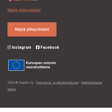
Näytä yhteystiedot
Näytä yhteystiedot
Instagram
Facebook
2026 © Stepfix Oy •
Tietosuoja- ja rekisteriseloste
•
Verkkokaupan
ehdot