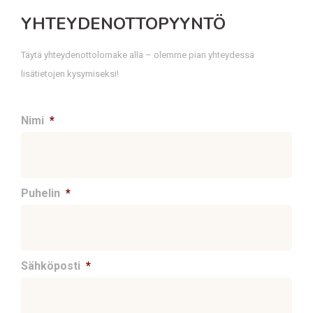
YHTEYDENOTTOPYYNTÖ
Täytä yhteydenottolomake alla – olemme pian yhteydessä
lisätietojen kysymiseksi!
Nimi
*
Puhelin
*
Sähköposti
*