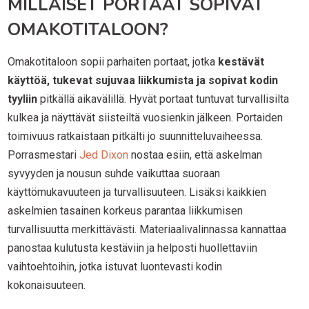
MILLAISET PORTAAT SOPIVAT
OMAKOTITALOON?
Omakotitaloon sopii parhaiten portaat, jotka
kestävät
käyttöä, tukevat sujuvaa liikkumista ja sopivat kodin
tyyliin
pitkällä aikavälillä. Hyvät portaat tuntuvat turvallisilta
kulkea ja näyttävät siisteiltä vuosienkin jälkeen. Portaiden
toimivuus ratkaistaan pitkälti jo suunnitteluvaiheessa.
Porrasmestari
Jed Dixon
nostaa esiin, että askelman
syvyyden ja nousun suhde vaikuttaa suoraan
käyttömukavuuteen ja turvallisuuteen. Lisäksi kaikkien
askelmien tasainen korkeus parantaa liikkumisen
turvallisuutta merkittävästi. Materiaalivalinnassa kannattaa
panostaa kulutusta kestäviin ja helposti huollettaviin
vaihtoehtoihin, jotka istuvat luontevasti kodin
kokonaisuuteen.