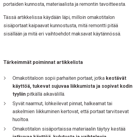
portaiden kunnosta, materiaalista ja remontin tavoitteesta.
Tässä artikkelissa käydään läpi, milloin omakotitalon
sisäportaat kaipaavat kunnostusta, mitä remontti pitää
sisällään ja mitä eri vaihtoehdot maksavat käytännössä.
Tärkeimmät poiminnat artikkelista
Omakotitaloon sopii parhaiten portaat, jotka
kestävät
käyttöä, tukevat sujuvaa liikkumista ja sopivat kodin
tyyliin
pitkällä aikavälillä.
Syvät naarmut, lohkeilevat pinnat, halkeamat tai
askelmien liikkuminen kertovat, että portaat tarvitsevat
huoltoa.
Omakotitalon sisäportaissa materiaalin täytyy kestää
jatkuvaa käyttöä, kulutusta ja vaihtelevia