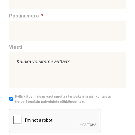
Postinumero
*
Viesti
M
Kyllä kiitos, haluan vastaanottaa tarjouksia ja ajankohtaista
tietoa Stepfixin palveluista sähköpostitse.
a
r
C
k
A
k
P
i
T
n