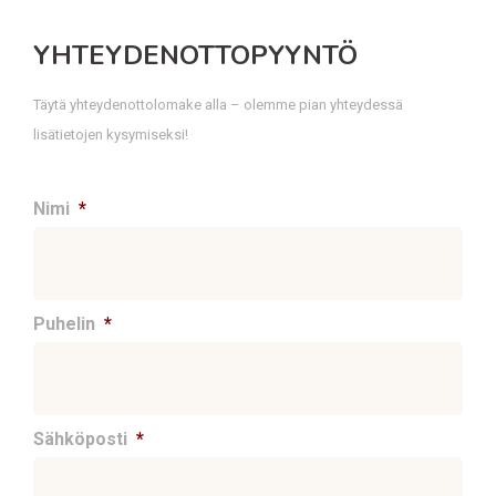
YHTEYDENOTTOPYYNTÖ
Täytä yhteydenottolomake alla – olemme pian yhteydessä
lisätietojen kysymiseksi!
Nimi
*
Puhelin
*
Sähköposti
*