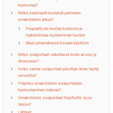
kunnostaa?
Mitkä materiaalit kestävät parhaiten
omakotitalon arkea?
Puupäällyste kestää kulutusta ja
mahdollistaa myöhemmän huollon
Muut pintaratkaisut kovaan käyttöön
Miten sisäportaat vaikuttavat kodin arvoon ja
ilmeeseen?
Voiko vanhat sisäportaat päivittää ilman täyttä
remonttia?
Paljonko omakotitalon sisäportaiden
kunnostaminen maksaa?
Omakotitalon sisäportaat Stepfixiltä -kysy
tarjous!
Lähteet