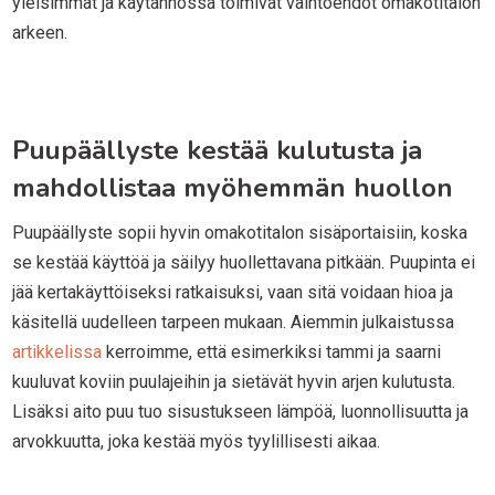
yleisimmät ja käytännössä toimivat vaihtoehdot omakotitalon
arkeen.
Puupäällyste kestää kulutusta ja
mahdollistaa myöhemmän huollon
Puupäällyste sopii hyvin omakotitalon sisäportaisiin, koska
se kestää käyttöä ja säilyy huollettavana pitkään. Puupinta ei
jää kertakäyttöiseksi ratkaisuksi, vaan sitä voidaan hioa ja
käsitellä uudelleen tarpeen mukaan. Aiemmin julkaistussa
artikkelissa
kerroimme, että esimerkiksi tammi ja saarni
kuuluvat koviin puulajeihin ja sietävät hyvin arjen kulutusta.
Lisäksi aito puu tuo sisustukseen lämpöä, luonnollisuutta ja
arvokkuutta, joka kestää myös tyylillisesti aikaa.