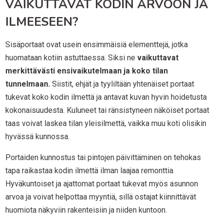
VAIKUTTAVAT KODIN ARVOON JA
ILMEESEEN?
Sisäportaat ovat usein ensimmäisiä elementtejä, jotka
huomataan kotiin astuttaessa. Siksi ne
vaikuttavat
merkittävästi ensivaikutelmaan ja koko tilan
tunnelmaan.
Siistit, ehjät ja tyyliltään yhtenäiset portaat
tukevat koko kodin ilmettä ja antavat kuvan hyvin hoidetusta
kokonaisuudesta. Kuluneet tai ränsistyneen näköiset portaat
taas voivat laskea tilan yleisilmettä, vaikka muu koti olisikin
hyvässä kunnossa.
Portaiden kunnostus tai pintojen päivittäminen on tehokas
tapa raikastaa kodin ilmettä ilman laajaa remonttia.
Hyväkuntoiset ja ajattomat portaat tukevat myös asunnon
arvoa ja voivat helpottaa myyntiä, sillä ostajat kiinnittävät
huomiota näkyviin rakenteisiin ja niiden kuntoon.