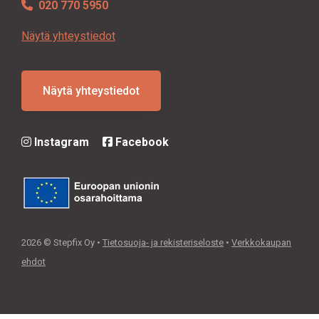
020 770 5950
Näytä yhteystiedot
Näytä yhteystiedot
Instagram
Facebook
2026 © Stepfix Oy •
Tietosuoja- ja rekisteriseloste
•
Verkkokaupan
ehdot