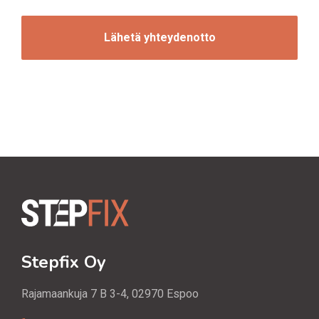
C
o
H
i
A
n
t
i
Stepfix Oy
Rajamaankuja 7 B 3-4, 02970 Espoo