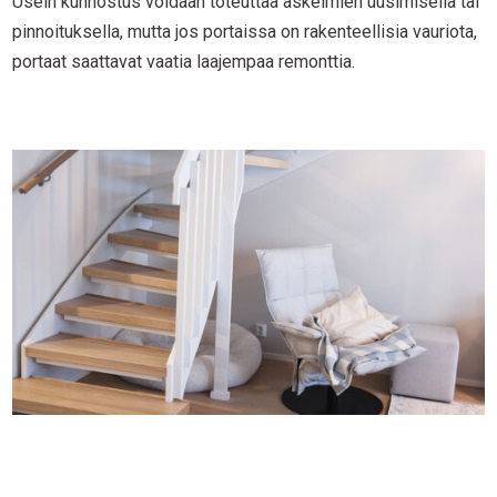
Usein kunnostus voidaan toteuttaa askelmien uusimisella tai
pinnoituksella, mutta jos portaissa on rakenteellisia vauriota,
portaat saattavat vaatia laajempaa remonttia.