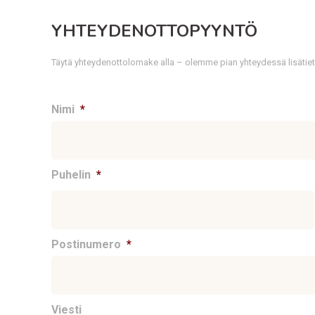
YHTEYDENOTTOPYYNTÖ
Täytä yhteydenottolomake alla – olemme pian yhteydessä lisätie
Nimi
*
Puhelin
*
Postinumero
*
Viesti