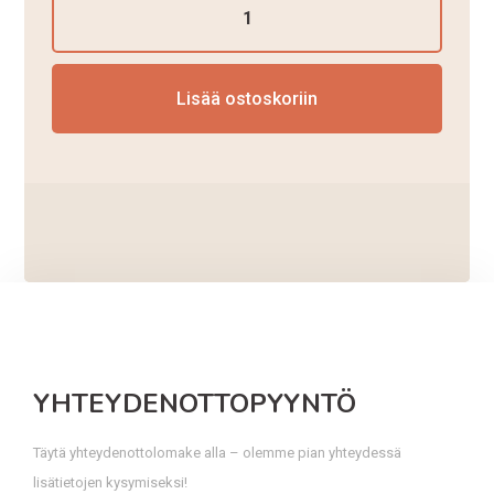
pyöreälle
käsijohteelle
määrä
Lisää ostoskoriin
YHTEYDENOTTOPYYNTÖ
Täytä yhteydenottolomake alla – olemme pian yhteydessä
lisätietojen kysymiseksi!