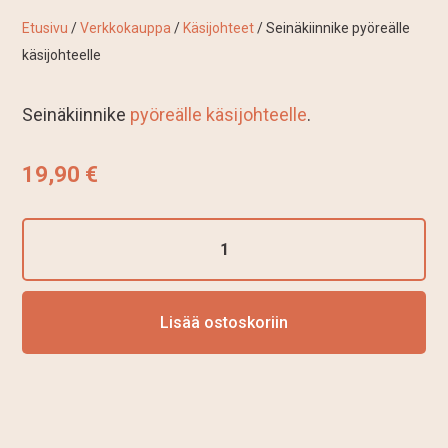
Etusivu
/
Verkkokauppa
/
Käsijohteet
/ Seinäkiinnike pyöreälle
käsijohteelle
Seinäkiinnike
pyöreälle käsijohteelle
.
19,90
€
Seinäkiinnike
pyöreälle
käsijohteelle
määrä
Lisää ostoskoriin