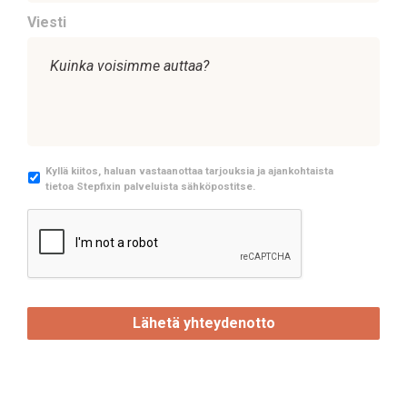
Viesti
M
Kyllä kiitos, haluan vastaanottaa tarjouksia ja ajankohtaista
tietoa Stepfixin palveluista sähköpostitse.
a
r
C
k
A
k
P
i
T
n
C
o
H
i
A
n
t
i