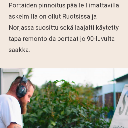
Portaiden pinnoitus päälle liimattavilla
askelmilla on ollut Ruotsissa ja
Norjassa suosittu sekä laajalti käytetty
tapa remontoida portaat jo 90-luvulta
saakka.
Videotoistin