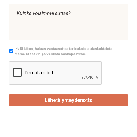
M
Kyllä kiitos, haluan vastaanottaa tarjouksia ja ajankohtaista
tietoa Stepfixin palveluista sähköpostitse.
a
r
C
k
A
k
P
i
T
n
C
o
H
i
A
n
t
i