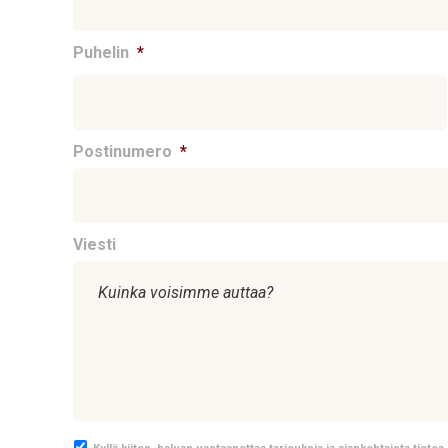
Puhelin
*
Postinumero
*
Viesti
Kyllä kiitos, haluan vastaanottaa tarjouksia ja ajankohtaista tieto