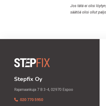
Jos tätä ei olisi löy
säätöä olisi ollut pa
Stepfix Oy
Rajamaankuja 7 B 3-4, 02970 Espoo
020 770 5950