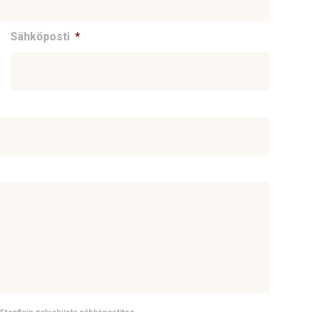
Sähköposti
*
a Stepfixin palveluista sähköpostitse.