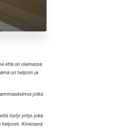
me että on olemassa
tämä on helpoin ja
i tammiaskelmia jotka
ttä löytyi yritys joka
 helposti. Kiireisenä