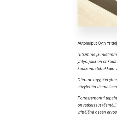
Autohuiput Oy:n Yritt
”Etsimme ja mietimme
yritys, joka on eriko
kustannustehokkain v
Otimme myyjään yhteytt
sävytettiin täsmälle
Porrasremontti tapahtui
on ratkaissut täsmälli
yrittäjänä osaan arvos