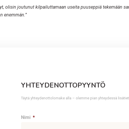
tynyt, olisin joutunut kilpailuttamaan useita puuseppiä tekemään
ljon enemmän.”
YHTEYDENOTTOPYYNTÖ
Täytä yhteydenottolomake alla – olemme pian yhteydessä lisätie
Nimi
*