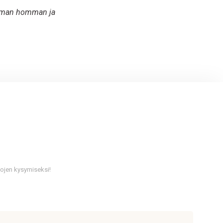
 saman homman ja
tojen kysymiseksi!