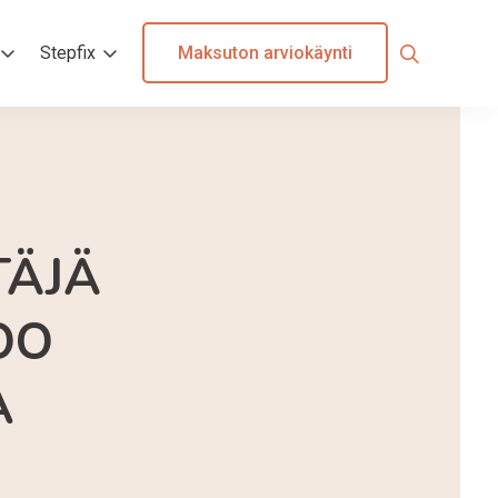
Maksuton arviokäynti
Stepfix
TÄJÄ
OO
A