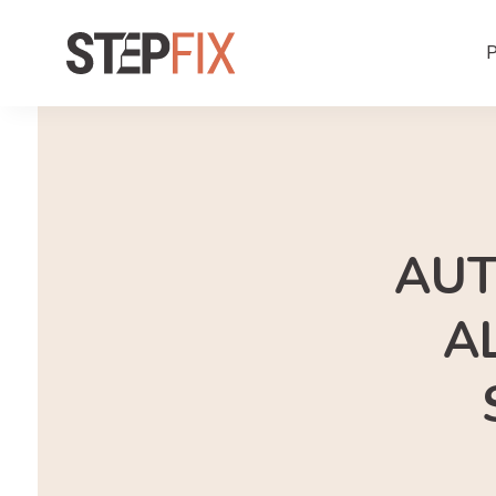
P
AUT
A