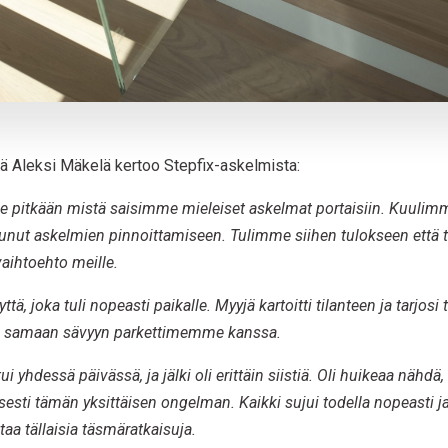
äjä Aleksi Mäkelä kertoo Stepfix-askelmista:
 pitkään mistä saisimme mieleiset askelmat portaisiin. Kuulim
istunut askelmien pinnoittamiseen. Tulimme siihen tulokseen että 
aihtoehto meille.
ä, joka tuli nopeasti paikalle. Myyjä kartoitti tilanteen ja tarjos
en samaan sävyyn parkettimemme kanssa.
 yhdessä päivässä, ja jälki oli erittäin siistiä. Oli huikeaa nähdä, e
sesti tämän yksittäisen ongelman. Kaikki sujui todella nopeasti ja
taa tällaisia täsmäratkaisuja.